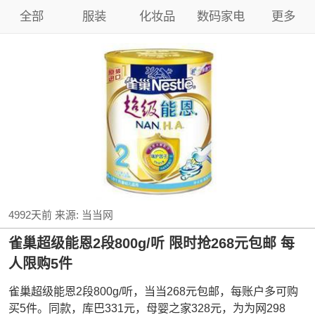
全部
服装
化妆品
数码家电
更多
4992天前
来源:
当当网
雀巢超级能恩2段800g/听 限时抢268元包邮 每
人限购5件
雀巢超级能恩2段800g/听，当当268元包邮，每账户多可购
买5件。同款，库巴331元，母婴之家328元，为为网298