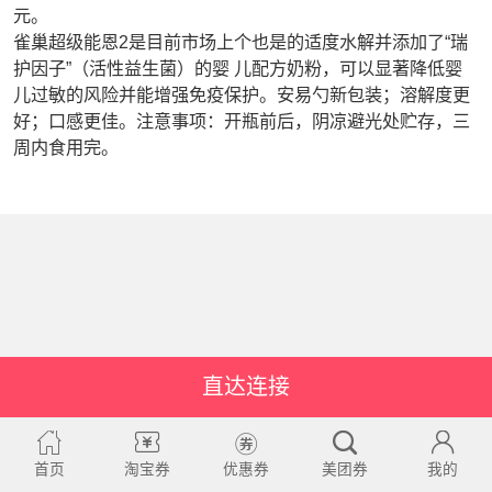
元。
雀巢超级能恩2是目前市场上个也是的适度水解并添加了“瑞
护因子”（活性益生菌）的婴 儿配方奶粉，可以显著降低婴
儿过敏的风险并能增强免疫保护。安易勺新包装；溶解度更
好；口感更佳。注意事项：开瓶前后，阴凉避光处贮存，三
周内食用完。
直达连接
首页
淘宝券
优惠券
美团券
我的