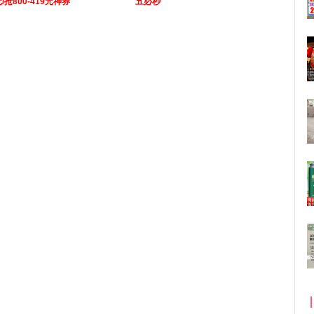
元/抢800-419元神券
五必秒