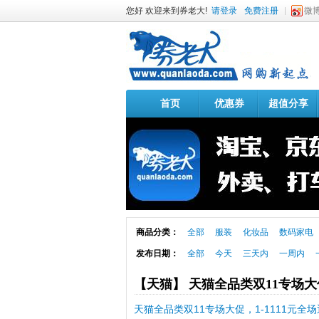
您好 欢迎来到券老大!
请登录
免费注册
微
首页
优惠券
超值分享
商品分类：
全部
服装
化妆品
数码家电
发布日期：
全部
今天
三天内
一周内
【天猫】 天猫全品类双11专场
天猫全品类双11专场大促，1-1111元全