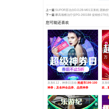
上一篇:
SUPOR苏泊尔DJ12B-M01豆浆机 团购价
下一篇:
攀高颈椎治疗仪PG-2601B8 促销价279
您可能还喜欢
京东6.12，神券日活动
抢超市199-100
京东
神券；及各种全品券、品类神券
欢，
100