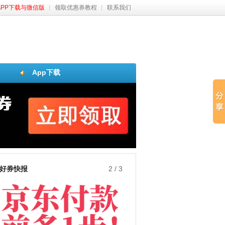
APP下载与微信版
领取优惠券教程
联系我们
App下载
好券快报
3
/
3