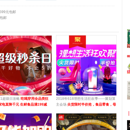
599元包邮
元包邮
61超级日攻略
吃喝穿用全品类狂
2018年618理想生活狂欢季——聚划算
家电直降千元 生鲜食品满199减
主会场
尖货限时半价抢，食品零食，母
 家居日用低至6.18元
婴用品，时尚美妆等均参与活动