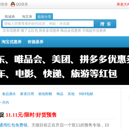
博登录
QQ登录
券老大
商城券
淘宝券
超值分享
京东优惠券
饿了么红包
拼多多优惠券
唯品会优惠券
天猫超市优惠券
淘宝优惠券
肯德基券
食品酒水
家居日用
箱包鞋帽
饰品
其他
9块9包邮
一月内
大促
11.11元/限时/好货预售
场通用红包免费领
。天猫目前正在开启一个双11的预售专场，10