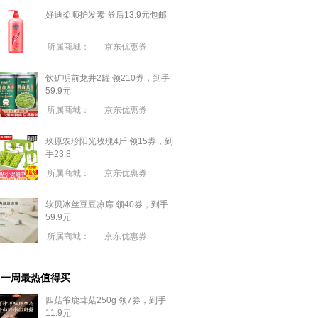
好迪柔顺护发素 券后13.9元包邮
所属商城：
京东优惠券
饮矿明前龙井2罐 领210券，到手
59.9元
所属商城：
京东优惠券
玖原农珍阳光玫瑰4斤 领15券，到
手23.8
所属商城：
京东优惠券
软贝冰丝豆豆凉席 领40券，到手
59.9元
所属商城：
京东优惠券
一周最热值得买
四菇爷鹿茸菇250g 领7券，到手
11.9元