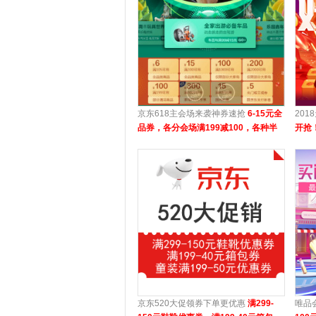
京东618主会场来袭神券速抢
6-15元全
201
品券，各分会场满199减100，各种半
开抢
价放送
京东520大促领券下单更优惠
满299-
唯品