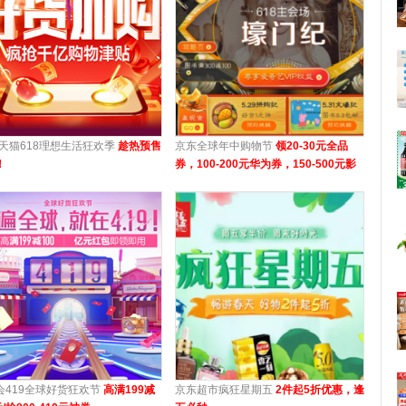
8天猫618理想生活狂欢季
趁热预售
京东全球年中购物节
领20-30元全品
！
券，100-200元华为券，150-500元影
音神券等
会419全球好货狂欢节
高满199减
京东超市疯狂星期五
2件起5折优惠，逢