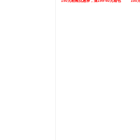
150元鞋靴优惠券，满199-40元箱包
100
券，每满99-40元资生堂优惠券