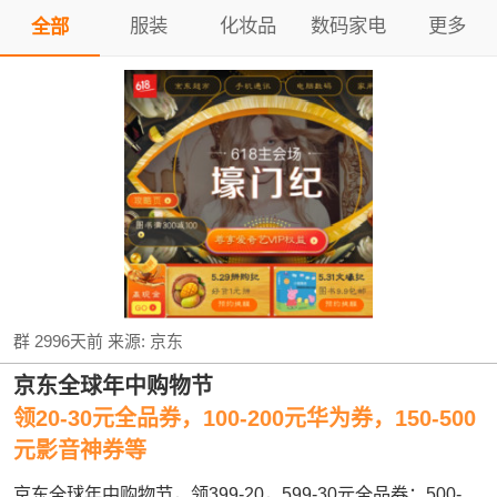
服装
化妆品
数码家电
更多
全部
群
2996天前
来源:
京东
京东全球年中购物节
领20-30元全品券，100-200元华为券，150-500
元影音神券等
京东全球年中购物节，领399-20，599-30元全品券；500-