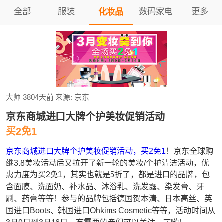
全部
服装
数码家电
更多
化妆品
大师
3804天前
来源:
京东
京东商城进口大牌个护美妆促销活动
买2免1
京东商城进口大牌个护美妆促销活动，买2免1
！京东全球购
继3.8美妆活动后又拉开了新一轮的美妆/个护清洁活动，优
惠力度为买2免1，其实也就是5折了，都是进口的品牌，包
含面膜、洗面奶、补水品、沐浴乳、洗发露、染发膏、牙
刷、药膏等等！参与的品牌包括德国贺本清、日本高丝、英
国进口Boots、韩国进口Ohkims Cosmetic等等，活动时间从