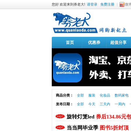
您好 欢迎来到券老大!
请登录
免费注册
微
首页
优惠券
超值分享
商品分类：
全部
服装
化妆品
数码家电
发布日期：
全部
今天
三天内
一周内
旋转灯笼led
券后134.86元
当当网毕业季
图书5折封顶