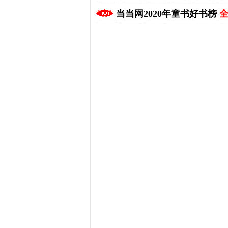
当当网2020年童书好书榜
全
拼多多优惠券+拼多多返利
淘宝优惠券+淘宝返利