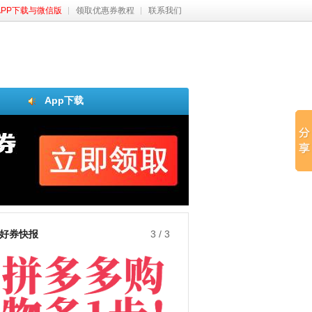
APP下载与微信版
领取优惠券教程
联系我们
App下载
好券快报
3
/
3