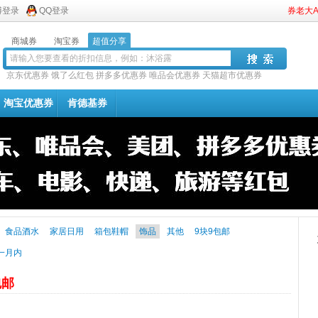
博登录
QQ登录
券老大
商城券
淘宝券
超值分享
京东优惠券
饿了么红包
拼多多优惠券
唯品会优惠券
天猫超市优惠券
淘宝优惠券
肯德基券
食品酒水
家居日用
箱包鞋帽
饰品
其他
9块9包邮
一月内
包邮