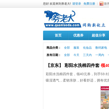
您好 欢迎来到券老大!
请登录
免费注册
微
首页
优惠券
超值分享
商品分类：
全部
服装
化妆品
数码家电
发布日期：
全部
今天
三天内
一周内
【京东】 彩阳水洗棉四件套
领4
彩阳水洗棉四件套，领40元券，到手59.8
吸湿透气，柔韧亲肤，好看舒适，拥有优