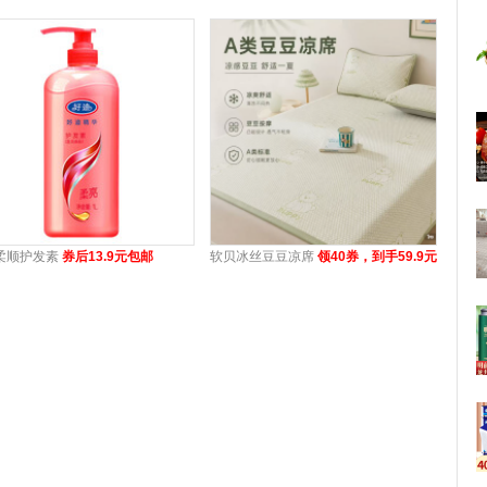
柔顺护发素
券后13.9元包邮
软贝冰丝豆豆凉席
领40券，到手59.9元