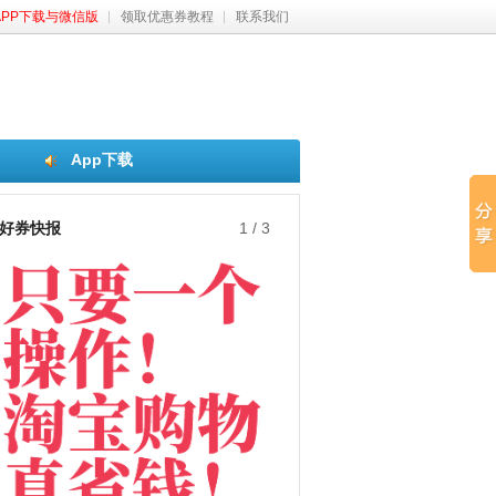
APP下载与微信版
领取优惠券教程
联系我们
App下载
好券快报
2
/
3