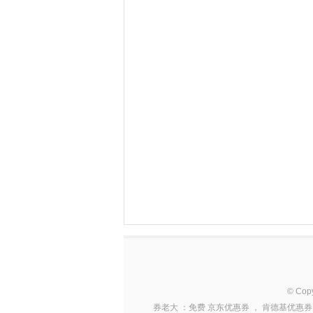
© Cop
券老大
：免费
京东优惠券
，
肯德基优惠券