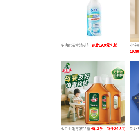
多功能浴室清洁剂
券后19.9元包邮
小浣
19.8
水卫士消毒液*2瓶
领13券，到手26.8元
DU