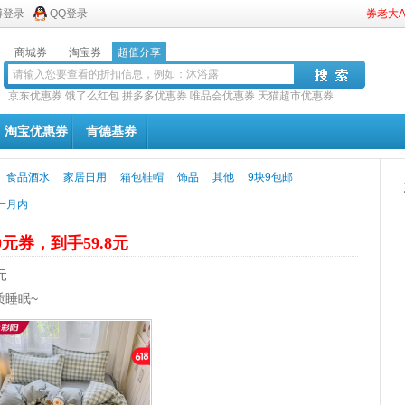
博登录
QQ登录
券老大
商城券
淘宝券
超值分享
京东优惠券
饿了么红包
拼多多优惠券
唯品会优惠券
天猫超市优惠券
淘宝优惠券
肯德基券
食品酒水
家居日用
箱包鞋帽
饰品
其他
9块9包邮
一月内
0元券，到手59.8元
元
质睡眠~