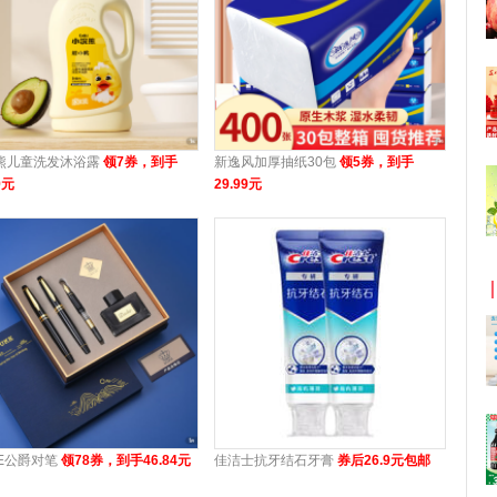
熊儿童洗发沐浴露
领7券，到手
新逸风加厚抽纸30包
领5券，到手
9元
29.99元
KE公爵对笔
领78券，到手46.84元
佳洁士抗牙结石牙膏
券后26.9元包邮