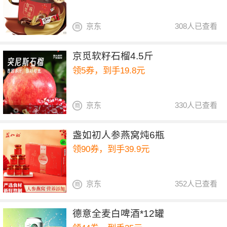
京东
308人已查看
京觅软籽石榴4.5斤
领5券，到手19.8元
京东
330人已查看
盏如初人参燕窝炖6瓶
领90券，到手39.9元
京东
352人已查看
德意全麦白啤酒*12罐