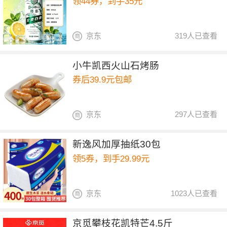
领44券，到手35元
京东
319人已查看
小牛凯西火山石烤肠
券后39.9元包邮
京东
297人已查看
新逸风加厚抽纸30包
领5券，到手29.99元
京东
1023人已查看
京觅攀枝花凯特芒4.5斤