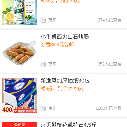
领44券，到手35元
京东
374人已查看
小牛凯西火山石烤肠
券后39.9元包邮
京东
352人已查看
新逸风加厚抽纸30包
领5券，到手29.99元
京东
1100人已查看
京觅攀枝花凯特芒4.5斤