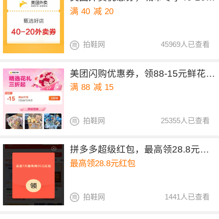
满
40
减
20
拍鞋网
45969人已查看
美团闪购优惠券，领88-15元鲜花优惠券
满
88
减
15
拍鞋网
25355人已查看
拼多多超级红包，最高领28.8元红包
最高领28.8元红包
拍鞋网
1441人已查看