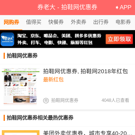
券老大
-
拍鞋网优惠券
➧APP
值得买
快餐券
外卖券
出行券
电影券
网购券
拍鞋网优惠券
拍鞋网优惠券, 拍鞋网2018年红包
最新红包
拍鞋网优惠券
4048人已查看
拍鞋网优惠券相关最热优惠券
美团外卖优惠券，城市专享40-20&30-15元红包