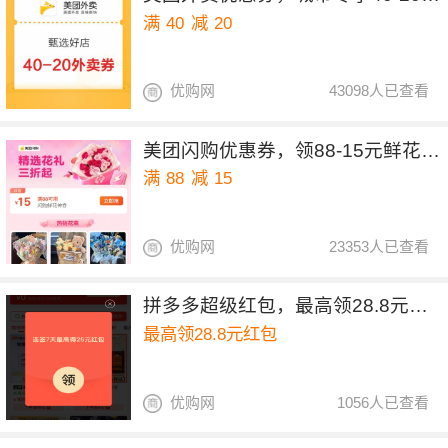
满
40
减
20
优购网
43098人已查看
美团闪购优惠券，领88-15元鲜花优惠券
满
88
减
15
优购网
23353人已查看
拼多多超级红包，最高领28.8元红包
最高领28.8元红包
优购网
1056人已查看