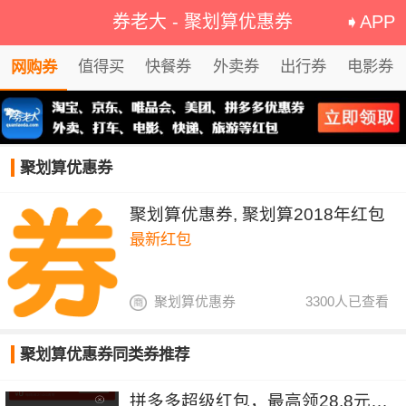
券老大
-
聚划算优惠券
➧APP
值得买
快餐券
外卖券
出行券
电影券
网购券
聚划算优惠券
聚划算优惠券, 聚划算2018年红包
最新红包
聚划算优惠券
3300人已查看
聚划算优惠券同类券推荐
拼多多超级红包，最高领28.8元红包