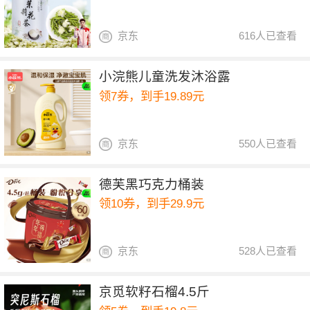
京东
616人已查看
小浣熊儿童洗发沐浴露
领7券，到手19.89元
京东
550人已查看
德芙黑巧克力桶装
领10券，到手29.9元
京东
528人已查看
京觅软籽石榴4.5斤