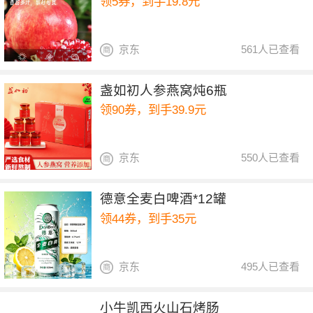
领5券，到手19.8元
京东
561人已查看
盏如初人参燕窝炖6瓶
领90券，到手39.9元
京东
550人已查看
德意全麦白啤酒*12罐
领44券，到手35元
京东
495人已查看
小牛凯西火山石烤肠