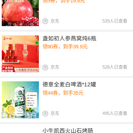
领5券，到手19.8元
京东
539人已查看
盏如初人参燕窝炖6瓶
领90券，到手39.9元
京东
528人已查看
德意全麦白啤酒*12罐
领44券，到手35元
京东
495人已查看
小牛凯西火山石烤肠