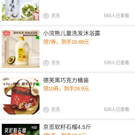
京东
583人已查看
小浣熊儿童洗发沐浴露
领7券，到手19.89元
京东
539人已查看
德芙黑巧克力桶装
领10券，到手29.9元
京东
528人已查看
京觅软籽石榴4.5斤