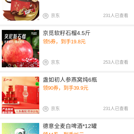
京东
231人已查看
京觅软籽石榴4.5斤
领5券，到手19.8元
京东
253人已查看
盏如初人参燕窝炖6瓶
领90券，到手39.9元
京东
231人已查看
德意全麦白啤酒*12罐