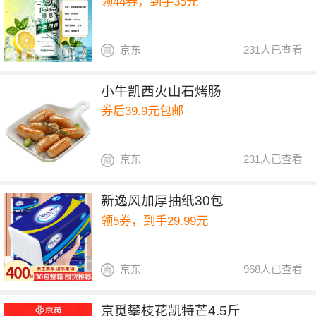
领44券，到手35元
京东
231人已查看
小牛凯西火山石烤肠
券后39.9元包邮
京东
231人已查看
新逸风加厚抽纸30包
领5券，到手29.99元
京东
968人已查看
京觅攀枝花凯特芒4.5斤