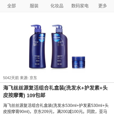
全部
服装
化妆品
数码家电
更多
5042天前
来源:
京东
海飞丝丝源复活组合礼盒装(洗发水+护发素+头
皮按摩膏) 109包邮
海飞丝丝源复活组合礼盒装(洗发水530ml+护发素530ml+头
皮按摩膏90ml)，京东209元，满200减100元。同款，亚马