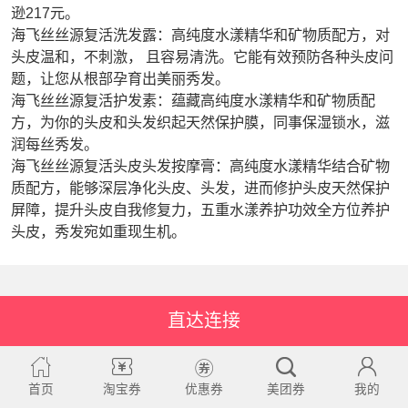
逊217元。
海飞丝丝源复活洗发露：高纯度水漾精华和矿物质配方，对
头皮温和，不刺激， 且容易清洗。它能有效预防各种头皮问
题，让您从根部孕育出美丽秀发。
海飞丝丝源复活护发素：蕴藏高纯度水漾精华和矿物质配
方，为你的头皮和头发织起天然保护膜，同事保湿锁水，滋
润每丝秀发。
海飞丝丝源复活头皮头发按摩膏：高纯度水漾精华结合矿物
质配方，能够深层净化头皮、头发，进而修护头皮天然保护
屏障，提升头皮自我修复力，五重水漾养护功效全方位养护
头皮，秀发宛如重现生机。
直达连接
首页
淘宝券
优惠券
美团券
我的