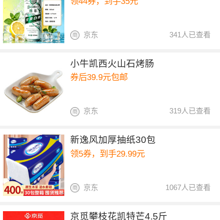
领44券，到手35元
京东
341人已查看
小牛凯西火山石烤肠
券后39.9元包邮
京东
319人已查看
新逸风加厚抽纸30包
领5券，到手29.99元
京东
1067人已查看
京觅攀枝花凯特芒4.5斤