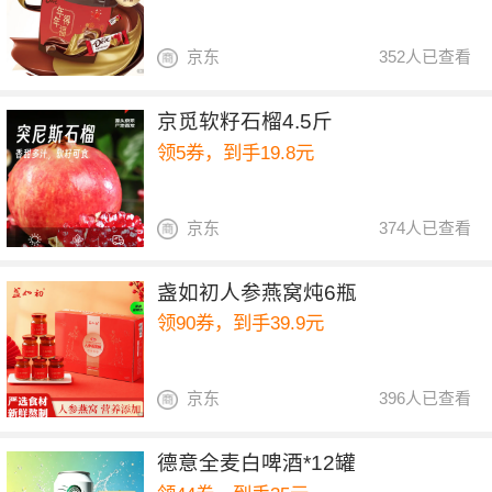
京东
352人已查看
京觅软籽石榴4.5斤
领5券，到手19.8元
京东
374人已查看
盏如初人参燕窝炖6瓶
领90券，到手39.9元
京东
396人已查看
德意全麦白啤酒*12罐