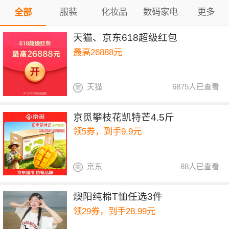
服装
化妆品
数码家电
更多
全部
天猫、京东618超级红包
最高26888元
天猫
6875人已查看
京觅攀枝花凯特芒4.5斤
领5券，到手9.9元
京东
88人已查看
燠阳纯棉T恤任选3件
领29券，到手28.99元