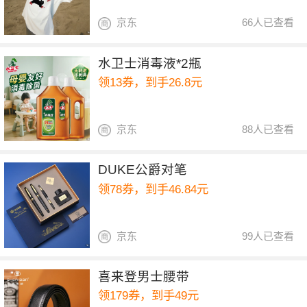
京东
66人已查看
水卫士消毒液*2瓶
领13券，到手26.8元
京东
88人已查看
DUKE公爵对笔
领78券，到手46.84元
京东
99人已查看
喜来登男士腰带
领179券，到手49元