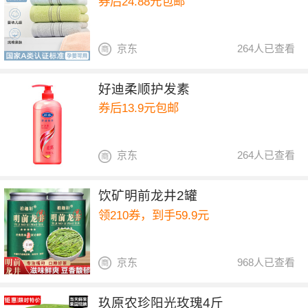
券后24.88元包邮
京东
264人已查看
好迪柔顺护发素
券后13.9元包邮
京东
264人已查看
饮矿明前龙井2罐
领210券，到手59.9元
京东
968人已查看
玖原农珍阳光玫瑰4斤