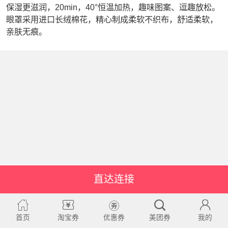
保湿更滋润，20min，40°恒温加热，趣味图案、逗趣放松。
眼罩采用进口长绒棉花，精心制成柔软不织布，舒适柔软，
亲肤无痕。
直达连接
首页
淘宝券
优惠券
美团券
我的