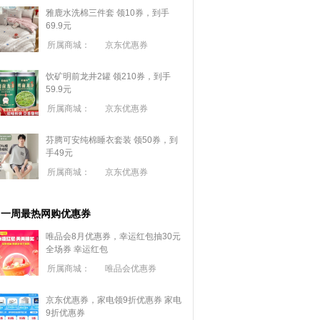
雅鹿水洗棉三件套 领10券，到手
69.9元
所属商城：
京东优惠券
饮矿明前龙井2罐 领210券，到手
59.9元
所属商城：
京东优惠券
芬腾可安纯棉睡衣套装 领50券，到
手49元
所属商城：
京东优惠券
一周最热网购优惠券
唯品会8月优惠券，幸运红包抽30元
全场券
幸运红包
所属商城：
唯品会优惠券
京东优惠券，家电领9折优惠券
家电
9折优惠券