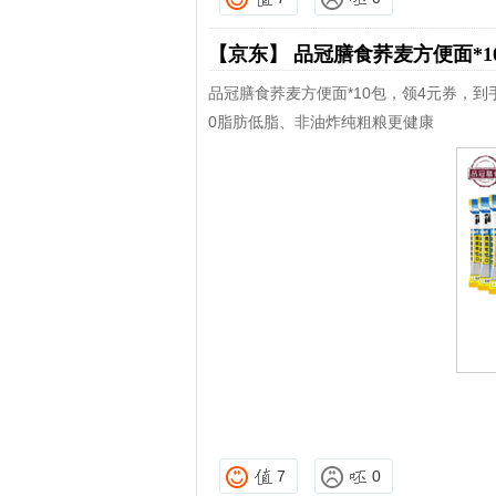
【京东】
品冠膳食荞麦方便面*1
品冠膳食荞麦方便面*10包，领4元券，到手
0脂肪低脂、非油炸纯粗粮更健康
7
0