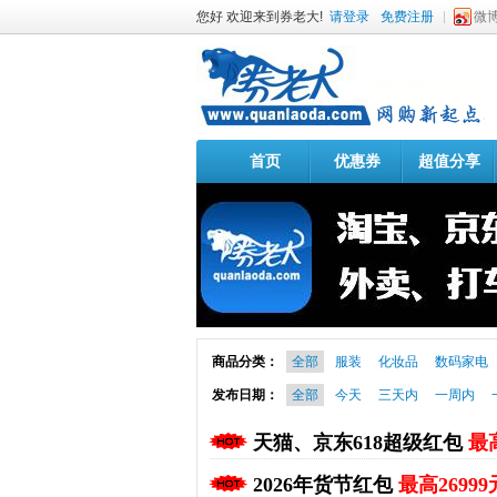
您好 欢迎来到券老大!
请登录
免费注册
微
首页
优惠券
超值分享
商品分类：
全部
服装
化妆品
数码家电
发布日期：
全部
今天
三天内
一周内
天猫、京东618超级红包
最高
2026年货节红包
最高26999