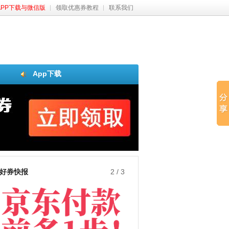
APP下载与微信版
领取优惠券教程
联系我们
App下载
好券快报
3
/
3