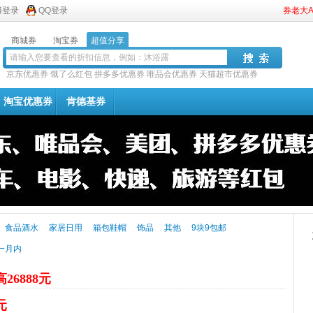
博登录
QQ登录
券老大
商城券
淘宝券
超值分享
京东优惠券
饿了么红包
拼多多优惠券
唯品会优惠券
天猫超市优惠券
淘宝优惠券
肯德基券
食品酒水
家居日用
箱包鞋帽
饰品
其他
9块9包邮
一月内
26888元
元