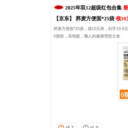
2025年双12超级红包合集
最
【京东】
荞麦方便面*25袋
领10
荞麦方便面*25袋，领10元券，到手19.9
0脂肪，高饱腹，懒人的健康理想主食
拼多多优惠券+拼多多返利
淘宝优惠券+淘
7
0