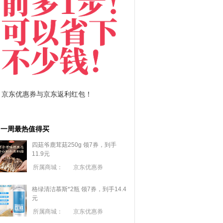
拼多多优惠券+拼多多返利
淘宝优惠券+淘
一周最热值得买
四菇爷鹿茸菇250g 领7券，到手
11.9元
所属商城：
京东优惠券
格绿清洁慕斯*2瓶 领7券，到手14.4
元
所属商城：
京东优惠券