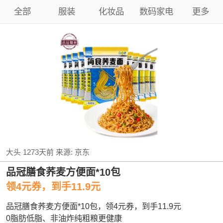
全部
服装
化妆品
数码家电
更多
大头
1273天前
来源:
京东
品冠膳食荞麦方便面*10包
领4元券，到手11.9元
品冠膳食荞麦方便面*10包，领4元券，到手11.9元
0脂肪低脂、非油炸纯粗粮更健康