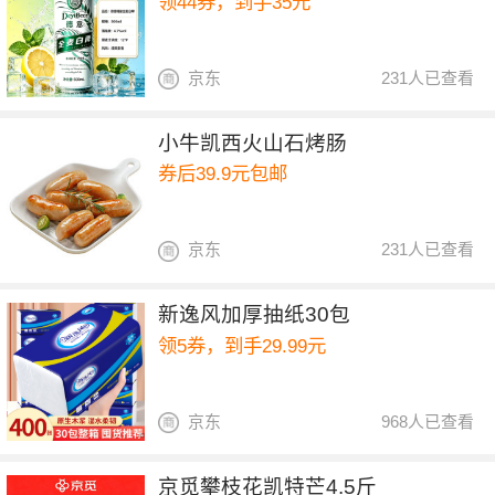
领44券，到手35元
京东
231人已查看
小牛凯西火山石烤肠
券后39.9元包邮
京东
231人已查看
新逸风加厚抽纸30包
领5券，到手29.99元
京东
968人已查看
京觅攀枝花凯特芒4.5斤