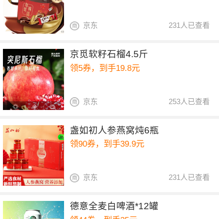
京东
231人已查看
京觅软籽石榴4.5斤
领5券，到手19.8元
京东
253人已查看
盏如初人参燕窝炖6瓶
领90券，到手39.9元
京东
231人已查看
德意全麦白啤酒*12罐