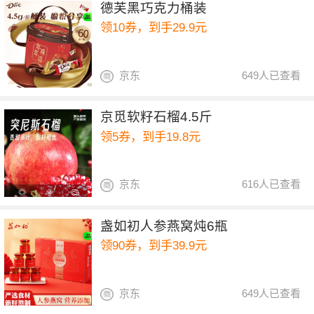
德芙黑巧克力桶装
领10券，到手29.9元
京东
649人已查看
京觅软籽石榴4.5斤
领5券，到手19.8元
京东
616人已查看
盏如初人参燕窝炖6瓶
领90券，到手39.9元
京东
649人已查看