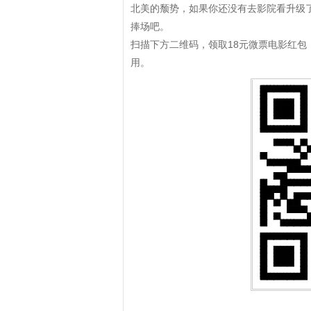
北美的颓势，如果你还没有去影院看升级了
捧场吧。
扫描下方二维码，领取18元微票电影红包
用。
拼多多优惠券+拼多多返利
淘宝优惠券+淘宝返利