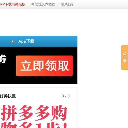
APP下载与微信版
领取优惠券教程
联系我们
App下载
好券快报
3
/
3