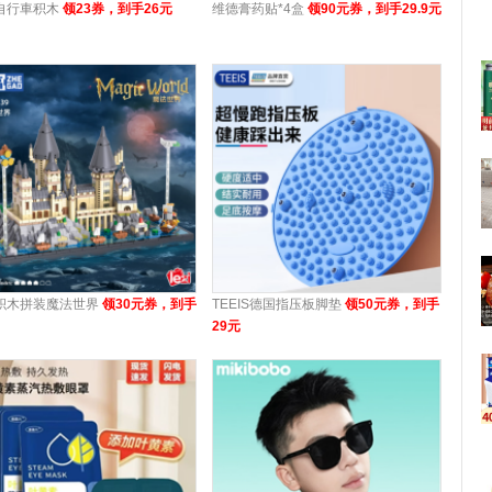
自行車积木
领23券，到手26元
维德膏药贴*4盒
领90元券，到手29.9元
积木拼装魔法世界
领30元券，到手
TEEIS德国指压板脚垫
领50元券，到手
29元