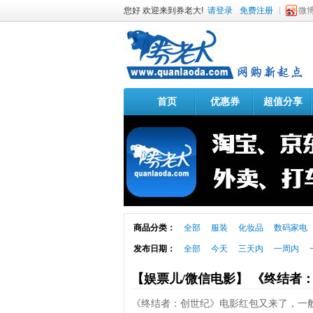
您好 欢迎来到券老大!
请登录
免费注册
微
首页
优惠券
超值分享
商品分类：
全部
服装
化妆品
数码家电
发布日期：
全部
今天
三天内
一周内
【娱票儿/微信电影】 《终结者
《终结者：创世纪》电影红包又来了，一般