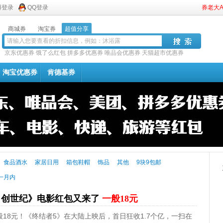
博登录
QQ登录
券老大
商城券
淘宝券
超值分享
京东优惠券
饿了么红包
拼多多优惠券
唯品会优惠券
天猫超市优惠券
淘宝优惠券
肯德基券
食品酒水
家居日用
箱包鞋帽
饰品
其他
9块9包邮
一月内
：创世纪》电影红包又来了
一般18元
18元！《终结者5》在大陆上映后，首日狂收1.7个亿，一扫在