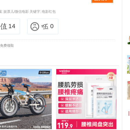
城:
娱票儿/微信电影
关键字:
电影红包
14
0
券免费领取