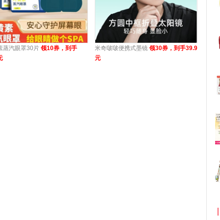
素蒸汽眼罩30片
领10券，到手
米奇啵啵便携式墨镜
领30券，到手39.9
元
元