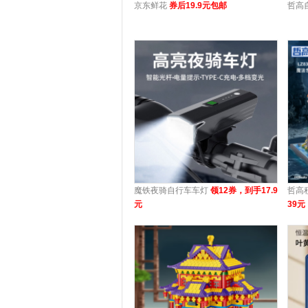
京东鲜花
券后19.9元包邮
哲高
魔铁夜骑自行车车灯
领12券，到手17.9
哲高
元
39元