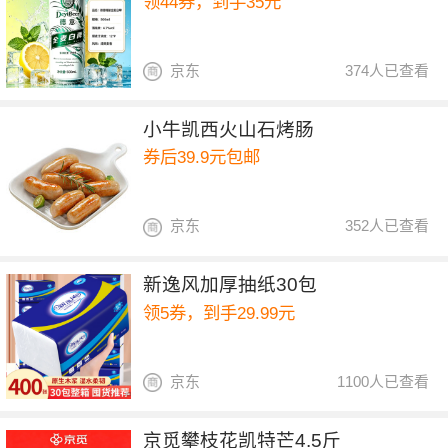
领44券，到手35元
京东
374人已查看
小牛凯西火山石烤肠
券后39.9元包邮
京东
352人已查看
新逸风加厚抽纸30包
领5券，到手29.99元
京东
1100人已查看
京觅攀枝花凯特芒4.5斤