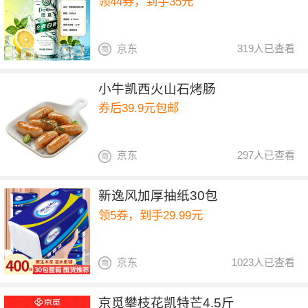
领44券，到手35元
京东
319人已查看
小牛凯西火山石烤肠
券后39.9元包邮
京东
297人已查看
新逸风加厚抽纸30包
领5券，到手29.99元
京东
1023人已查看
京觅攀枝花凯特芒4.5斤