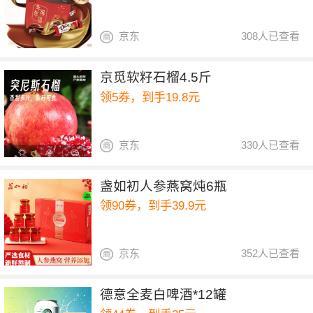
京东
308人已查看
京觅软籽石榴4.5斤
领5券，到手19.8元
京东
330人已查看
盏如初人参燕窝炖6瓶
领90券，到手39.9元
京东
352人已查看
德意全麦白啤酒*12罐