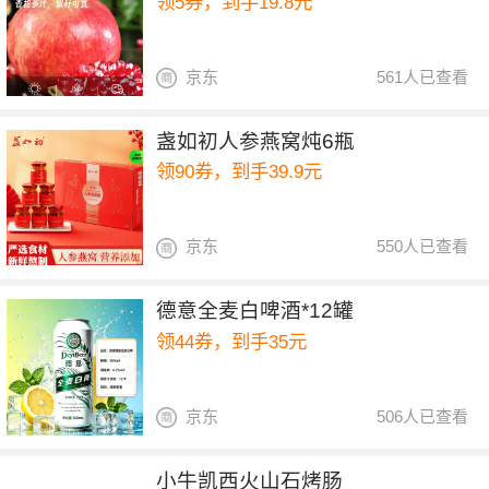
领5券，到手19.8元
京东
561人已查看
盏如初人参燕窝炖6瓶
领90券，到手39.9元
京东
550人已查看
德意全麦白啤酒*12罐
领44券，到手35元
京东
506人已查看
小牛凯西火山石烤肠