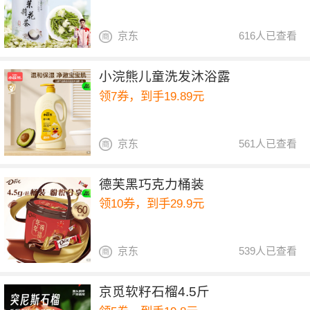
京东
616人已查看
小浣熊儿童洗发沐浴露
领7券，到手19.89元
京东
561人已查看
德芙黑巧克力桶装
领10券，到手29.9元
京东
539人已查看
京觅软籽石榴4.5斤