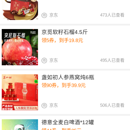
京东
473人已查看
京觅软籽石榴4.5斤
领5券，到手19.8元
京东
495人已查看
盏如初人参燕窝炖6瓶
领90券，到手39.9元
京东
506人已查看
德意全麦白啤酒*12罐