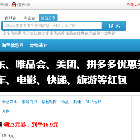
博登录
QQ登录
券老大
商城券
淘宝券
超值分享
京东优惠券
饿了么红包
拼多多优惠券
唯品会优惠券
天猫超市优惠券
淘宝优惠券
肯德基券
食品酒水
家居日用
箱包鞋帽
饰品
其他
9块9包邮
一月内
颗
领23元券，到手16.9元
6.9元