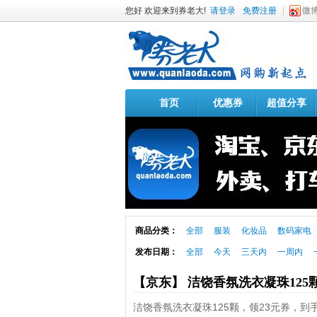
您好 欢迎来到券老大!
请登录
免费注册
微
首页
优惠券
超值分享
商品分类：
全部
服装
化妆品
数码家电
发布日期：
全部
今天
三天内
一周内
【京东】 洁饶香氛洗衣凝珠125
洁饶香氛洗衣凝珠125颗，领23元券，到手1