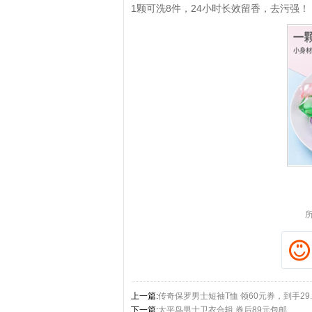
1颗可洗8件，24小时长效留香，去污强！
拼多多优惠券+拼多多返
上一篇:
传奇保罗男士短袖T恤 领60元券，到手29.
下一篇:
太平鸟男士卫衣合辑 券后89元包邮