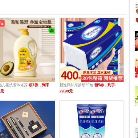
熊儿童洗发沐浴露
领7券，到手
新逸风加厚抽纸30包
领5券，到手
9元
29.99元