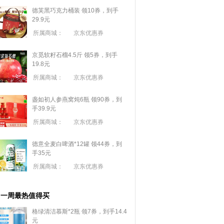
德芙黑巧克力桶装 领10券，到手
29.9元
所属商城：
京东优惠券
京觅软籽石榴4.5斤 领5券，到手
19.8元
所属商城：
京东优惠券
盏如初人参燕窝炖6瓶 领90券，到
手39.9元
所属商城：
京东优惠券
德意全麦白啤酒*12罐 领44券，到
手35元
所属商城：
京东优惠券
一周最热值得买
格绿清洁慕斯*2瓶 领7券，到手14.4
元