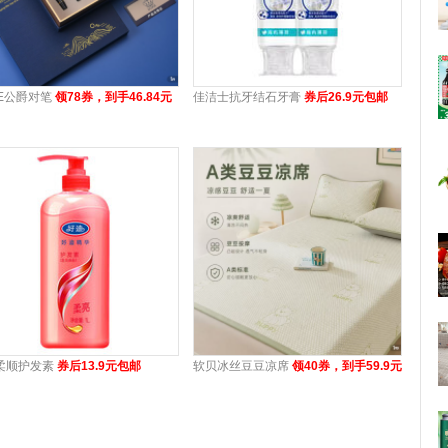
KE公爵对笔
领78券，到手46.84元
佳洁士抗牙结石牙膏
券后26.9元包邮
柔顺护发素
券后13.9元包邮
软贝冰丝豆豆凉席
领40券，到手59.9元