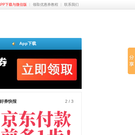
APP下载与微信版
领取优惠券教程
联系我们
App下载
好券快报
3
/
3