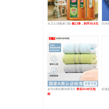
水卫士消毒液*2瓶
领13券，到手26.8元
DU
金号A类抗菌加厚毛巾
券后24.88元包
好迪
邮