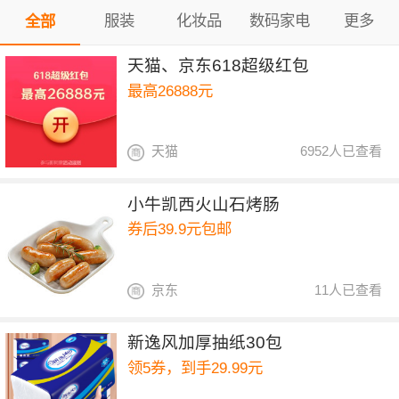
服装
化妆品
数码家电
更多
全部
天猫、京东618超级红包
最高26888元
天猫
6952人已查看
小牛凯西火山石烤肠
券后39.9元包邮
京东
11人已查看
新逸风加厚抽纸30包
领5券，到手29.99元