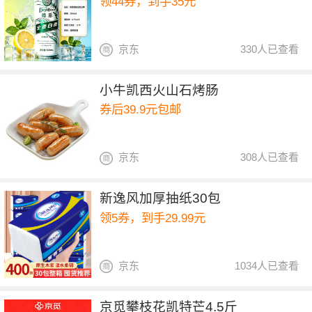
领44券，到手35元
京东
330人已查看
小牛凯西火山石烤肠
券后39.9元包邮
京东
308人已查看
新逸风加厚抽纸30包
领5券，到手29.99元
京东
1034人已查看
京觅攀枝花凯特芒4.5斤