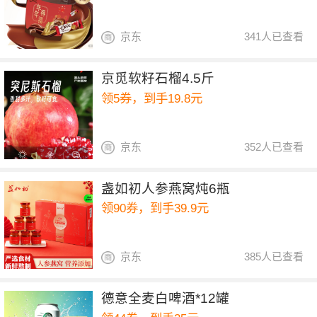
京东
341人已查看
京觅软籽石榴4.5斤
领5券，到手19.8元
京东
352人已查看
盏如初人参燕窝炖6瓶
领90券，到手39.9元
京东
385人已查看
德意全麦白啤酒*12罐