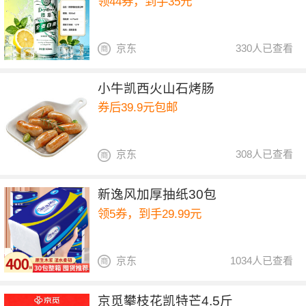
领44券，到手35元
京东
330人已查看
小牛凯西火山石烤肠
券后39.9元包邮
京东
308人已查看
新逸风加厚抽纸30包
领5券，到手29.99元
京东
1034人已查看
京觅攀枝花凯特芒4.5斤