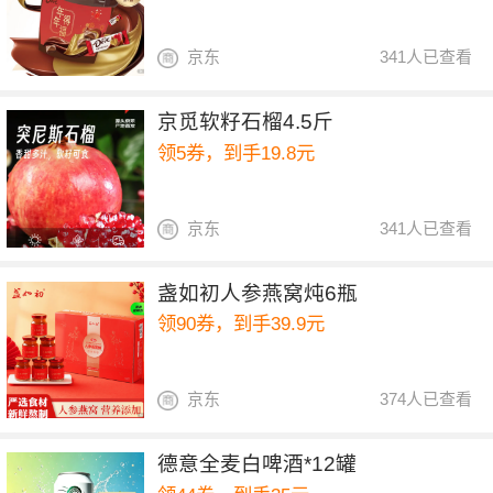
京东
341人已查看
京觅软籽石榴4.5斤
领5券，到手19.8元
京东
341人已查看
盏如初人参燕窝炖6瓶
领90券，到手39.9元
京东
374人已查看
德意全麦白啤酒*12罐