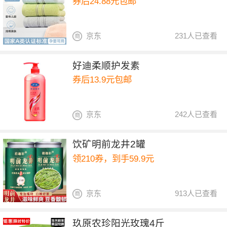
券后24.88元包邮
京东
231人已查看
好迪柔顺护发素
券后13.9元包邮
京东
242人已查看
饮矿明前龙井2罐
领210券，到手59.9元
京东
913人已查看
玖原农珍阳光玫瑰4斤