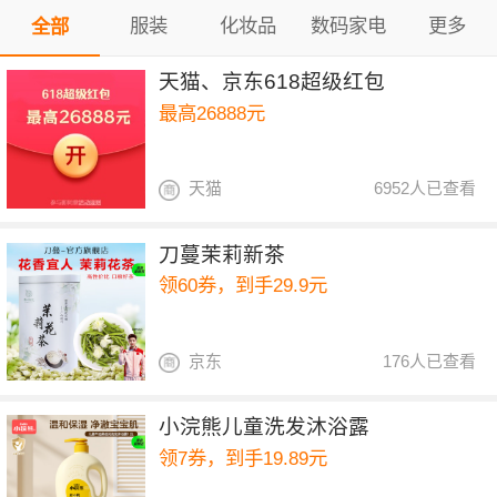
服装
化妆品
数码家电
更多
全部
天猫、京东618超级红包
最高26888元
天猫
6952人已查看
刀蔓茉莉新茶
领60券，到手29.9元
京东
176人已查看
小浣熊儿童洗发沐浴露
领7券，到手19.89元