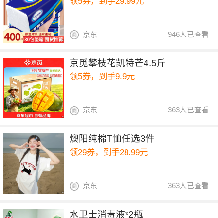
领5券，到手29.99元
京东
946人已查看
京觅攀枝花凯特芒4.5斤
领5券，到手9.9元
京东
363人已查看
燠阳纯棉T恤任选3件
领29券，到手28.99元
京东
363人已查看
水卫士消毒液*2瓶