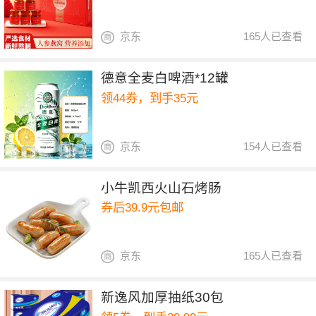
京东
165人已查看
德意全麦白啤酒*12罐
领44券，到手35元
京东
154人已查看
小牛凯西火山石烤肠
券后39.9元包邮
京东
165人已查看
新逸风加厚抽纸30包