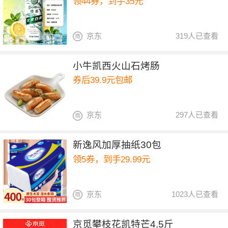
领44券，到手35元
京东
319人已查看
小牛凯西火山石烤肠
券后39.9元包邮
京东
297人已查看
新逸风加厚抽纸30包
领5券，到手29.99元
京东
1023人已查看
京觅攀枝花凯特芒4.5斤