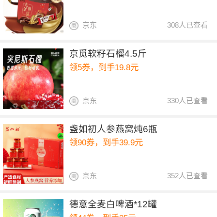
京东
308人已查看
京觅软籽石榴4.5斤
领5券，到手19.8元
京东
330人已查看
盏如初人参燕窝炖6瓶
领90券，到手39.9元
京东
352人已查看
德意全麦白啤酒*12罐