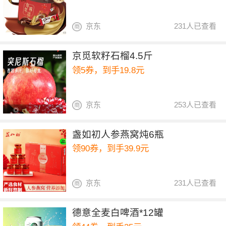
京东
231人已查看
京觅软籽石榴4.5斤
领5券，到手19.8元
京东
253人已查看
盏如初人参燕窝炖6瓶
领90券，到手39.9元
京东
231人已查看
德意全麦白啤酒*12罐