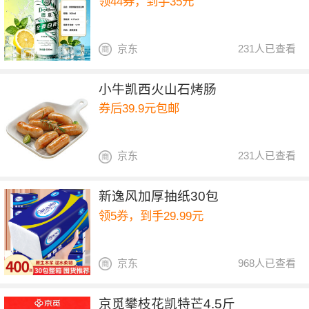
领44券，到手35元
京东
231人已查看
小牛凯西火山石烤肠
券后39.9元包邮
京东
231人已查看
新逸风加厚抽纸30包
领5券，到手29.99元
京东
968人已查看
京觅攀枝花凯特芒4.5斤