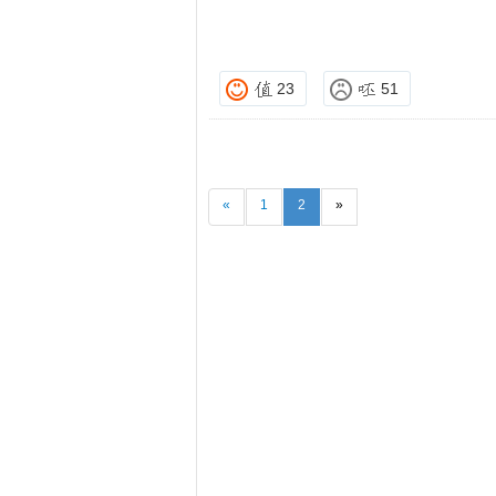
23
51
«
1
2
»