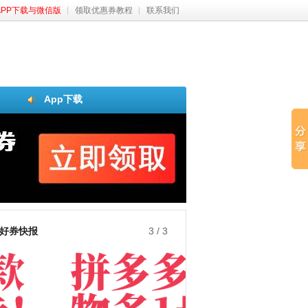
APP下载与微信版
领取优惠券教程
联系我们
App下载
好券快报
3
/
3