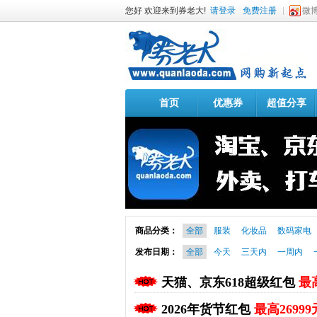
您好 欢迎来到券老大!
请登录
免费注册
微
首页
优惠券
超值分享
商品分类：
全部
服装
化妆品
数码家电
发布日期：
全部
今天
三天内
一周内
天猫、京东618超级红包
最高
2026年货节红包
最高26999