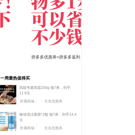
拼多多优惠券+拼多多返利
淘宝优惠券+淘宝返利
一周最热值得买
四菇爷鹿茸菇250g 领7券，到手
11.9元
所属商城：
京东优惠券
格绿清洁慕斯*2瓶 领7券，到手14.4
元
所属商城：
京东优惠券