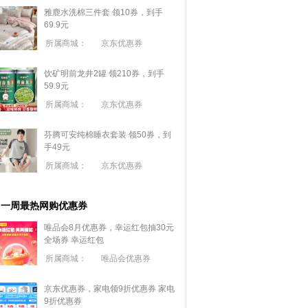
雅鹿水洗棉三件套 领10券，到手
69.9元
所属商城：
京东优惠券
饮矿明前龙井2罐 领210券，到手
59.9元
所属商城：
京东优惠券
芬腾可安纯棉睡衣套装 领50券，到
手49元
所属商城：
京东优惠券
一周最热网购优惠券
唯品会8月优惠券，幸运红包抽30元
全场券
幸运红包
所属商城：
唯品会优惠券
京东优惠券，家电领9折优惠券
家电
9折优惠券