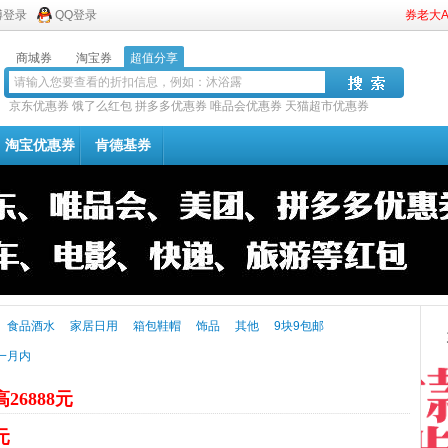
博登录
QQ登录
券老大
商城券
淘宝券
超值分享
京东优惠券
饿了么红包
拼多多优惠券
唯品会优惠券
天猫超市优惠券
淘宝优惠券
肯德基券
食品酒水
家居日用
箱包鞋帽
饰品
其他
9块9包邮
一月内
26888元
元