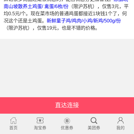
南山坡散养土鸡蛋/ 禽蛋/6枚/份
（限沪苏杭），仅售3元，平
均0.5元/个。现在菜市场的普通鸡蛋都接近1块钱1个了，何
况这个还是土鸡蛋。
新鲜童子鸡/鸡肉/小鸡/新鸡/500g/份
（限沪苏杭），仅售19元，也是不错的价格。
直达连接
首页
淘宝券
优惠券
美团券
我的