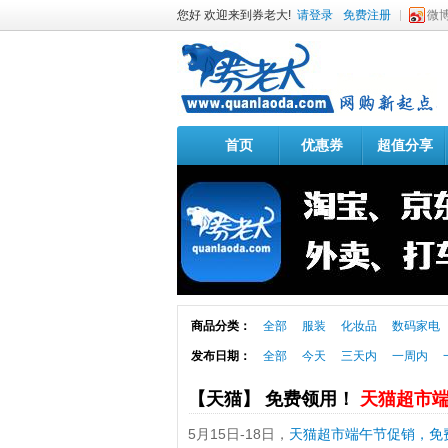
您好 欢迎来到券老大!
请登录
免费注册
微
首页
优惠券
超值分享
商品分类：
全部
服装
化妆品
数码家电
发布日期：
全部
今天
三天内
一周内
【天猫】 免费领用！
天猫超市端
5月15日-18日，
天猫超市端午节促销，免费