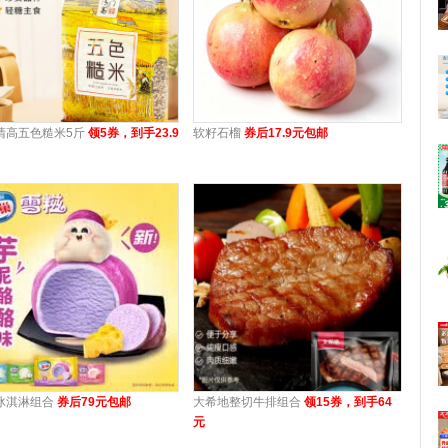
清高五色糙米5斤
领5券，到手23.9
软籽石榴
券后17.9元包邮
冰淇淋组合
券后79元包邮
大希地整切牛排组合
领15券，到手64
元