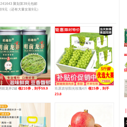
241643 聚划算39元包邮
价9元（还有大量女装9元）
明前龙井2罐
领210券，到手59.9
玖原农珍阳光玫瑰4斤
领15券，到手
23.8