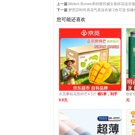
上一篇:
Meters Bonwe美特斯邦威女装碎花连衣裙
下一篇:
梦芭莎时尚肩花气质连衣裙 2色可选 惊爆
您可能还喜欢
京觅攀枝花凯特芒4.5斤
领5券，到手
饮矿
9.9元
元