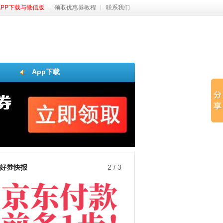
APP下载与微信版
领取优惠券教程
联系我们
App下载
好券快报
3
/
3