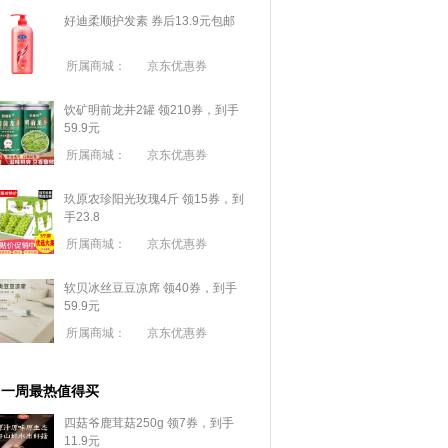
好迪柔顺护发素 券后13.9元包邮
所属商城：
京东优惠券
饮矿明前龙井2罐 领210券，到手
59.9元
所属商城：
京东优惠券
玖原农珍阳光玫瑰4斤 领15券，到
手23.8
所属商城：
京东优惠券
软贝冰丝豆豆凉席 领40券，到手
59.9元
所属商城：
京东优惠券
一周最热值得买
四菇爷鹿茸菇250g 领7券，到手
11.9元