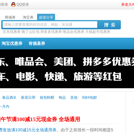
博登录
QQ登录
券老大
商城券
淘宝券
超值分享
京东优惠券
饿了么红包
拼多多优惠券
唯品会优惠券
天猫超市优惠券
淘宝优惠券
肯德基券
食品酒水
家居日用
箱包鞋帽
饰品
其他
9块9包邮
一月内
午节满100减15元现金券 全场通用
发放满100减15元全场通用券
。由于之前很长一段时间都是5