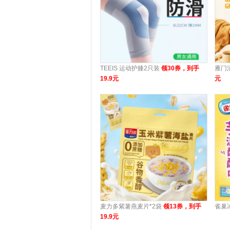
TEEIS 运动护膝2只装
领30券，到手
雁门
19.9元
元
麦力多紫薯燕麦片*2袋
领13券，到手
雀巢
19.9元