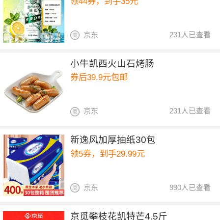
领44券，到手35元
京东
231人已查看
小牛凯西火山石烤肠
券后39.9元包邮
京东
231人已查看
新逸风加厚抽纸30包
领5券，到手29.99元
京东
990人已查看
京觅攀枝花凯特芒4.5斤