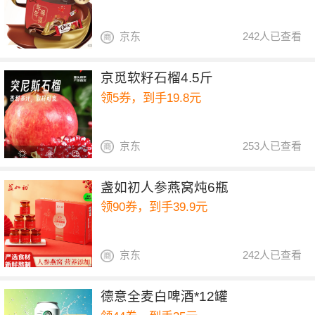
京东
242人已查看
京觅软籽石榴4.5斤
领5券，到手19.8元
京东
253人已查看
盏如初人参燕窝炖6瓶
领90券，到手39.9元
京东
242人已查看
德意全麦白啤酒*12罐