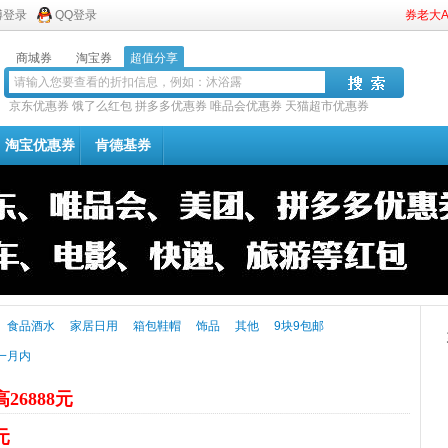
博登录
QQ登录
券老大
商城券
淘宝券
超值分享
京东优惠券
饿了么红包
拼多多优惠券
唯品会优惠券
天猫超市优惠券
淘宝优惠券
肯德基券
食品酒水
家居日用
箱包鞋帽
饰品
其他
9块9包邮
一月内
26888元
元