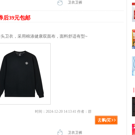
卫衣卫裤
券后39元包邮
套头卫衣，采用棉涤健康双面布，面料舒适有型~
时间：2024-12-20 14:13:41 作者：群
卫衣卫裤