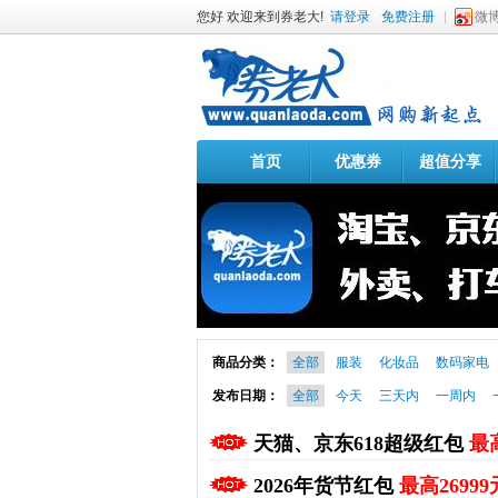
您好 欢迎来到券老大!
请登录
免费注册
微
首页
优惠券
超值分享
商品分类：
全部
服装
化妆品
数码家电
发布日期：
全部
今天
三天内
一周内
天猫、京东618超级红包
最高
2026年货节红包
最高26999