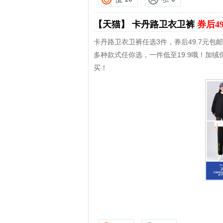
【天猫】
卡丹路卫衣卫裤
券后4
卡丹路卫衣卫裤任选3件，券后49.7元包邮
多种款式任你选，一件低至19.9哦！加
买！