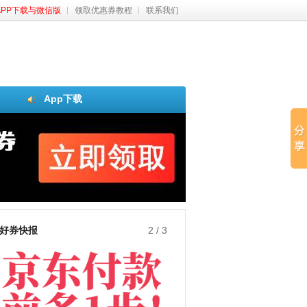
APP下载与微信版
领取优惠券教程
联系我们
App下载
好券快报
3
/
3