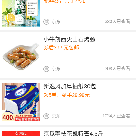
领44券，到手35元
京东
330人已查看
小牛凯西火山石烤肠
券后39.9元包邮
京东
308人已查看
新逸风加厚抽纸30包
领5券，到手29.99元
京东
1034人已查看
京觅攀枝花凯特芒4.5斤