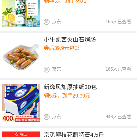
领44券，到手35元
京东
165人已查看
小牛凯西火山石烤肠
券后39.9元包邮
京东
165人已查看
新逸风加厚抽纸30包
领5券，到手29.99元
京东
946人已查看
京觅攀枝花凯特芒4.5斤