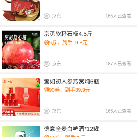
京东
165人已查看
京觅软籽石榴4.5斤
领5券，到手19.8元
京东
187人已查看
盏如初人参燕窝炖6瓶
领90券，到手39.9元
京东
165人已查看
德意全麦白啤酒*12罐