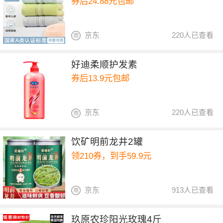
券后24.88元包邮
京东
220人已查看
好迪柔顺护发素
券后13.9元包邮
京东
220人已查看
饮矿明前龙井2罐
领210券，到手59.9元
京东
913人已查看
玖原农珍阳光玫瑰4斤