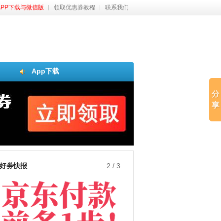
APP下载与微信版
领取优惠券教程
联系我们
App下载
好券快报
3
/
3