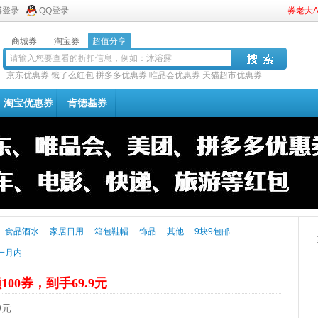
博登录
QQ登录
券老大
商城券
淘宝券
超值分享
京东优惠券
饿了么红包
拼多多优惠券
唯品会优惠券
天猫超市优惠券
淘宝优惠券
肯德基券
食品酒水
家居日用
箱包鞋帽
饰品
其他
9块9包邮
一月内
100券，到手69.9元
9元