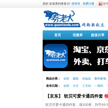
您好 欢迎来到券老大!
请登录
免费注册
微
首页
优惠券
超值分享
商品分类：
全部
服装
化妆品
数码家电
发布日期：
全部
今天
三天内
一周内
【京东】 软贝可爱卡通四件套
领
软贝可爱卡通四件套，领100券，到手69.