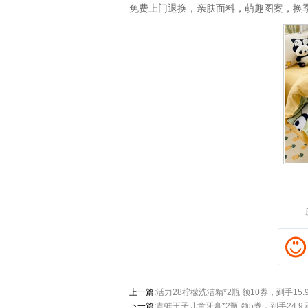
免费上门退换，亲肤面料，萌趣图案，换
拼多多优惠券+拼多多返利
淘宝优惠券+淘宝返利
上一篇:
活力28柠檬洗洁精*2瓶 领10券，到手15.
下一篇:
青蛙王子儿童牙膏*2瓶 领5券，到手24.9