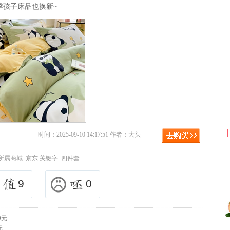
季孩子床品也换新~
京东优惠券与京东返利红包！
时间：2025-09-10 14:17:51 作者：大头
所属商城:
京东
关键字:
四件套
9
0
9元
元