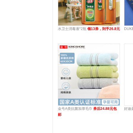
水卫士消毒液*2瓶
领13券，到手26.8元
DU
金号A类抗菌加厚毛巾
券后24.88元包
好迪
邮