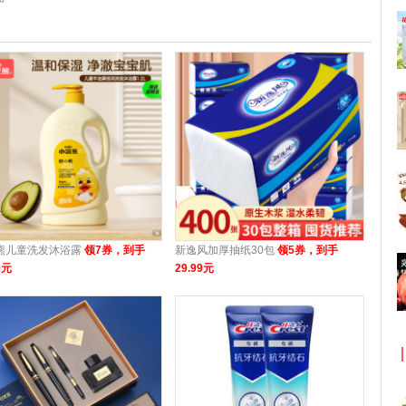
熊儿童洗发沐浴露
领7券，到手
新逸风加厚抽纸30包
领5券，到手
9元
29.99元