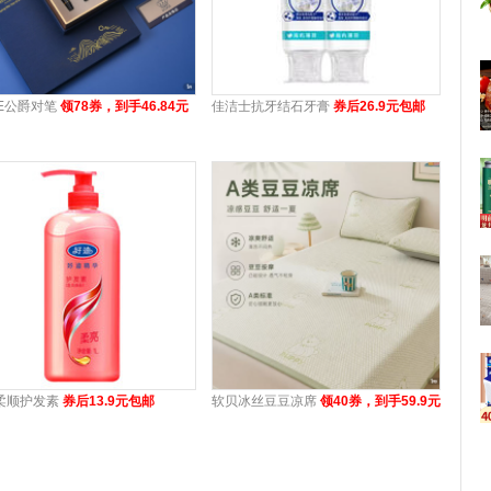
KE公爵对笔
领78券，到手46.84元
佳洁士抗牙结石牙膏
券后26.9元包邮
柔顺护发素
券后13.9元包邮
软贝冰丝豆豆凉席
领40券，到手59.9元