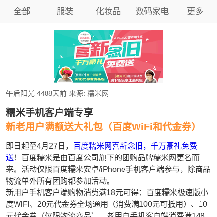
全部
服装
化妆品
数码家电
更多
午后阳光
4488天前
来源:
糯米网
糯米手机客户端专享
新老用户满额送大礼包（百度WiFi和代金券）
即日起至4月27日，
百度糯米网喜新念旧，千万豪礼免费
送
！百度糯米是由百度公司旗下的团购品牌糯米网更名而
来。活动仅限百度糯米安卓/iPhone手机客户端参与，除商品
物流单外所有团购都参加活动。
新用户手机客户端购物消费满18元可得：百度糯米极速版小
度WiFi、20元代金券全场通用（消费满100元可抵用）、10
元代金券（仅限物流商品）。老用户手机客户端消费满148