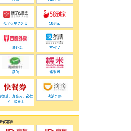
饿了么星选外卖
58到家
百度外卖
支付宝
微信
糯米网
肯德基、麦当劳、必胜
滴滴外卖
客、汉堡王
新优惠券