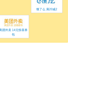
饿了么 满
20
减
2
美团外卖
14元惊喜券
包