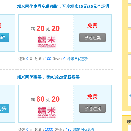
糯米网优惠券免费领取，百度糯米10元/20元全场通
用券
费
免费
20
20
满
减
领取
已经领完
还剩
0
天
数量：
100
剩余：
0
糯米网优惠券
糯米网优惠券，满60减20元新客券
元
免费
60
20
满
减
购买
已经领完
最
还剩
0
天
数量：
1000
剩余：
435
糯米网优惠券