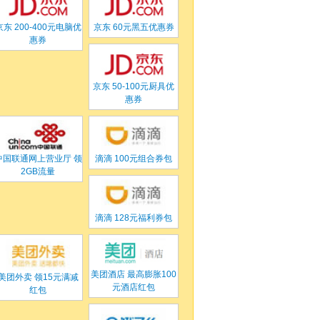
京东
200-400元电脑优
京东
60元黑五优惠券
惠券
京东
50-100元厨具优
惠券
中国联通网上营业厅
领
滴滴
100元组合券包
2GB流量
滴滴
128元福利券包
美团酒店
最高膨胀100
美团外卖
领15元满减
元酒店红包
红包