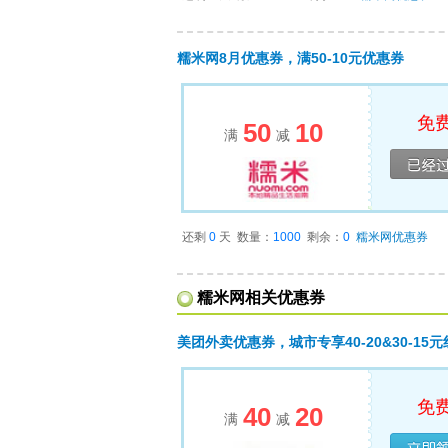
糯米网8月优惠券，满50-10元优惠券
免
50
10
满
减
已经
还剩
0
天
数量：
1000
剩余：
0
糯米网优惠券
糯米网相关优惠券
美团外卖优惠券，城市专享40-20&30-15
免
40
20
满
减