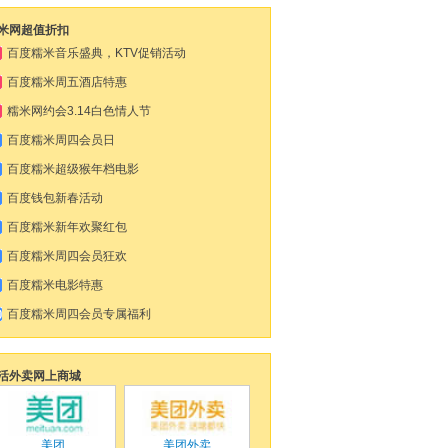
米网超值折扣
百度糯米音乐盛典，KTV促销活动
百度糯米周五酒店特惠
糯米网约会3.14白色情人节
百度糯米周四会员日
百度糯米超级猴年档​电影
百度钱包新春活动
百度糯米新年欢聚红包
百度糯米周四会员狂欢
百度糯米电影特惠
百度糯米周四会员专属福利
活外卖网上商城
美团
美团外卖