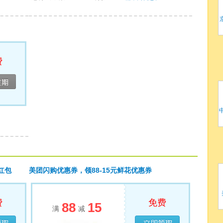
费
领完
元红包
美团闪购优惠券，领88-15元鲜花优惠券
费
免费
88
15
满
减