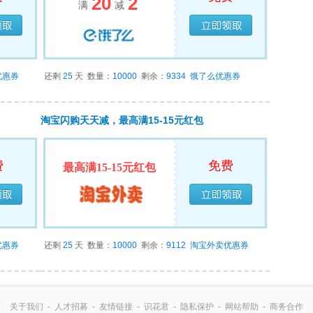
20
2
满
减
领完
已经领完
优惠券
还剩
25
天
数量：
10000
剩余：
9334
饿了么优惠券
淘宝闪购天天减，最高满15-15元红包
费
免费
最高满15-15元红包
领完
已经领完
优惠券
还剩
25
天
数量：
10000
剩余：
9112
淘宝外卖优惠券
关于我们
-
人才招募
-
友情链接
-
识花君
-
隐私保护
-
网站帮助
-
商务合作