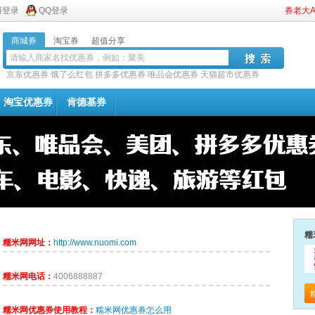
博登录
QQ登录
券老大
商城券
淘宝券
超值分享
京东优惠券
饿了么红包
拼多多优惠券
唯品会优惠券
天猫超市优惠券
淘宝优惠券
肯德基券
糯
糯米网网址：
http://www.nuomi.com
糯米网电话：
4006888887
糯米网优惠券使用教程：
糯米网优惠券怎么用