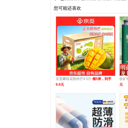
您可能还喜欢
京觅攀枝花凯特芒4.5斤
领5券，到手
饮矿
9.9元
元