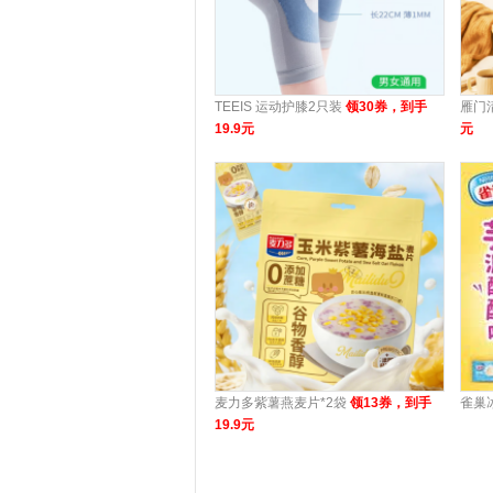
TEEIS 运动护膝2只装
领30券，到手
雁门
19.9元
元
麦力多紫薯燕麦片*2袋
领13券，到手
雀巢
19.9元