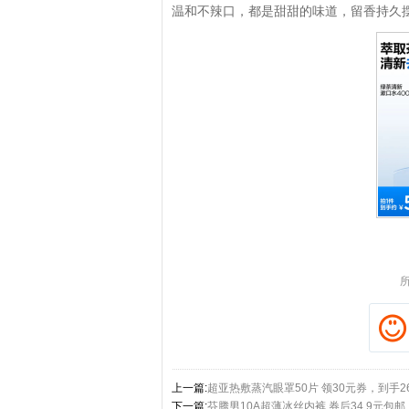
温和不辣口，都是甜甜的味道，留香持久
拼多多优惠券+拼多多返利
上一篇:
超亚热敷蒸汽眼罩50片 领30元券，到手26
下一篇:
芬腾男10A超薄冰丝内裤 券后34.9元包邮