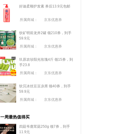
好迪柔顺护发素 券后13.9元包邮
所属商城：
京东优惠券
饮矿明前龙井2罐 领210券，到手
59.9元
所属商城：
京东优惠券
玖原农珍阳光玫瑰4斤 领15券，到
手23.8
所属商城：
京东优惠券
软贝冰丝豆豆凉席 领40券，到手
59.9元
所属商城：
京东优惠券
一周最热值得买
四菇爷鹿茸菇250g 领7券，到手
11.9元