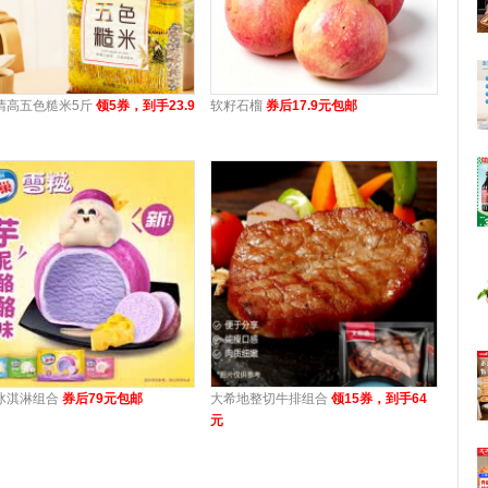
清高五色糙米5斤
领5券，到手23.9
软籽石榴
券后17.9元包邮
冰淇淋组合
券后79元包邮
大希地整切牛排组合
领15券，到手64
元