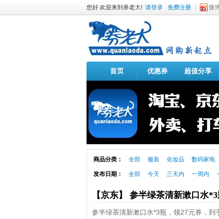
您好 欢迎来到券老大!
请登录
免费注册
微
首页
优惠券
超值分享
商品分类：
全部
服装
化妆品
数码家电
发布日期：
全部
今天
三天内
一周内
【京东】 参半绿茶清新漱口水*
参半绿茶清新漱口水*3瓶，领27元券，到手