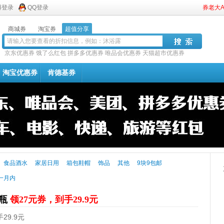
博登录
QQ登录
券老大
商城券
淘宝券
超值分享
京东优惠券
饿了么红包
拼多多优惠券
唯品会优惠券
天猫超市优惠券
淘宝优惠券
肯德基券
食品酒水
家居日用
箱包鞋帽
饰品
其他
9块9包邮
一月内
3瓶
领27元券，到手29.9元
29.9元