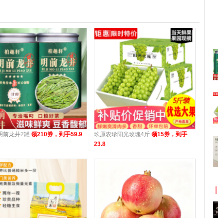
明前龙井2罐
领210券，到手59.9
玖原农珍阳光玫瑰4斤
领15券，到手
23.8