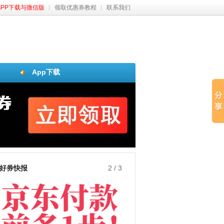
APP下载与微信版
领取优惠券教程
联系我们
App下载
好券快报
3
/
3