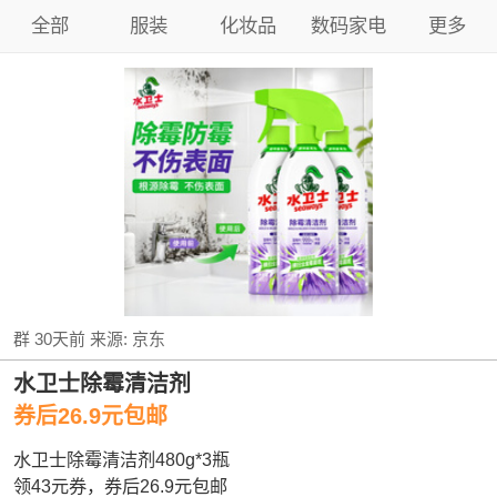
全部
服装
化妆品
数码家电
更多
群
30天前
来源:
京东
水卫士除霉清洁剂
券后26.9元包邮
水卫士除霉清洁剂480g*3瓶
领43元券，券后26.9元包邮