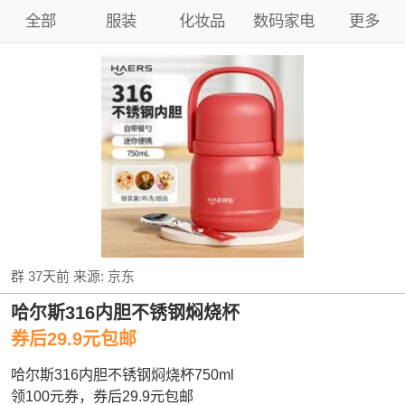
全部
服装
化妆品
数码家电
更多
群
37天前
来源:
京东
哈尔斯316内胆不锈钢焖烧杯
券后29.9元包邮
哈尔斯316内胆不锈钢焖烧杯750ml
领100元券，券后29.9元包邮